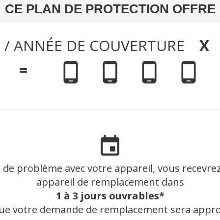
CE PLAN DE PROTECTION OFFRE
/ ANNÉE DE COUVERTURE
X
=
phone_android
phone_android
phone_android
phone_android
event
 de problème avec votre appareil, vous recevre
appareil de remplacement dans
1 à 3 jours ouvrables*
ue votre demande de remplacement sera appr