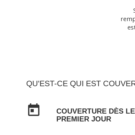
remp
es
QU'EST-CE QUI EST COUVE
today
COUVERTURE DÈS LE
PREMIER JOUR