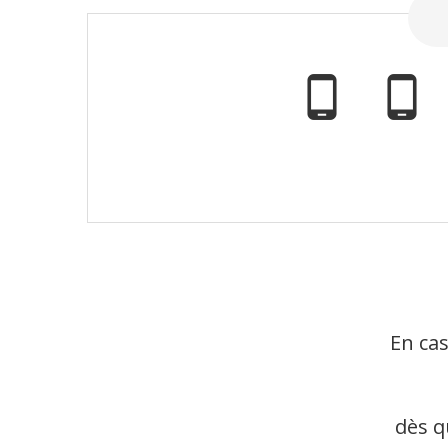
phone_android
phone_android
En cas
dès q