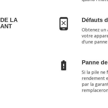
 DE LA
Défauts d
CANT
Obtenez un 
votre appare
d'une panne
Panne de 
battery_alert
Si la pile ne
rendement et
par la garan
remplacerons