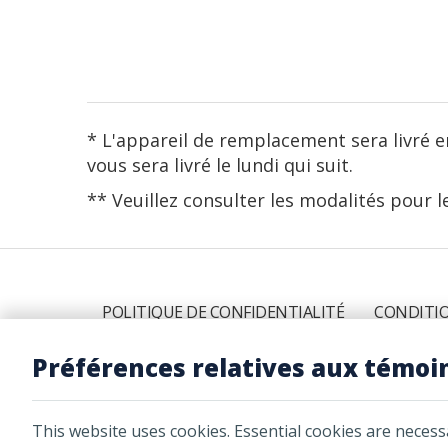
* L'appareil de remplacement sera livré e
vous sera livré le lundi qui suit.
** Veuillez consulter les modalités pour l
POLITIQUE DE CONFIDENTIALITÉ
CONDITIO
Préférences relatives aux témoi
Services Assurant Canada Inc. et Americ
This website uses cookies. Essential cookies are necess
et filiales exercent des activités comm