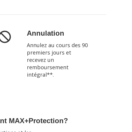
Annulation
t_interested
Annulez au cours des 90
premiers jours et
recevez un
remboursement
intégral**.
ant MAX+Protection?