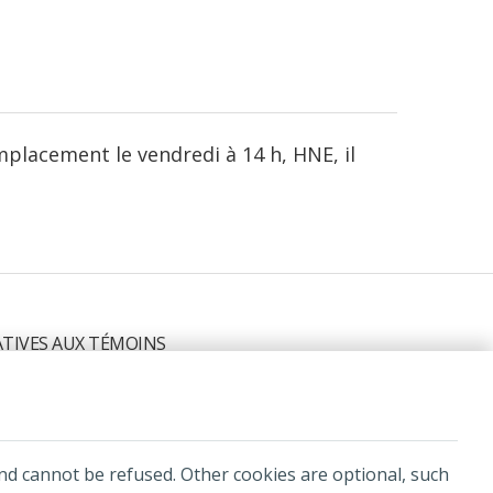
mplacement le vendredi à 14 h, HNE, il
ATIVES AUX TÉMOINS
ide ainsi que leurs sociétés affiliées
and cannot be refused. Other cookies are optional, such
®
rant
.