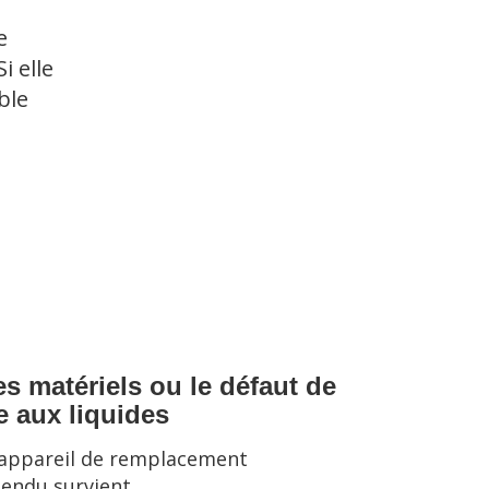
e
 elle
ble
 matériels ou le défaut de
e aux liquides
appareil de remplacement
tendu survient.