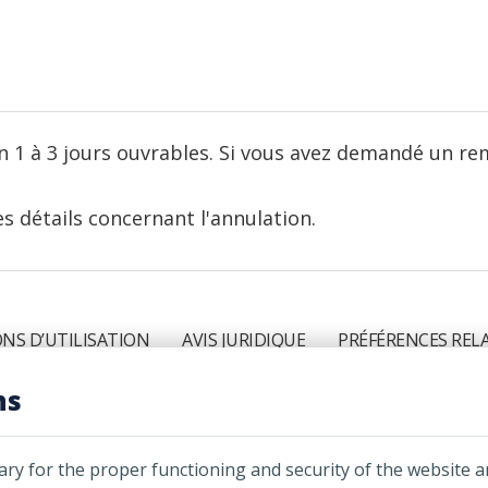
n 1 à 3 jours ouvrables. Si vous avez demandé un re
es détails concernant l'annulation.
NS D’UTILISATION
AVIS JURIDIQUE
PRÉFÉRENCES REL
ns
an Bankers Compagnie d'Assurance Générale de la Flor
ary for the proper functioning and security of the website 
erciales au Canada sous la denomination sociale Assu